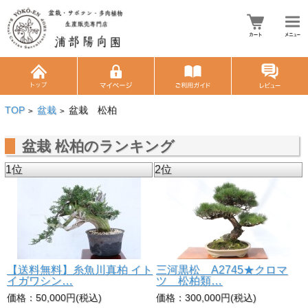
TOP
盆栽
盆栽 松柏
>
>
盆栽 松柏のランキング
1位
2位
【送料無料】糸魚川真柏 イト
三河黒松 A2745★クロマ
イガワシン…
ツ 松柏類…
価格：50,000円(税込)
価格：300,000円(税込)