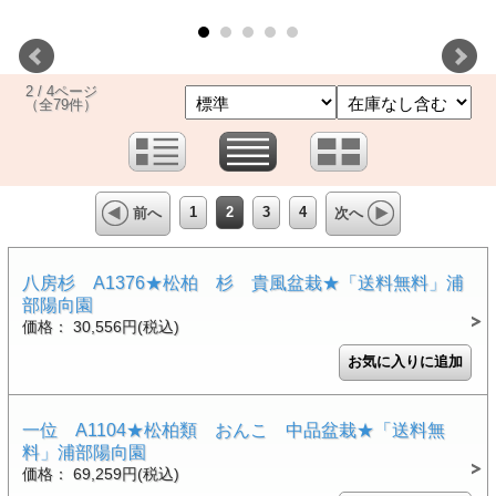
2 / 4ページ
（全79件）
1
2
3
4
前へ
次へ
八房杉 A1376★松柏 杉 貴風盆栽★「送料無料」浦
部陽向園
価格： 30,556円(税込)
一位 A1104★松柏類 おんこ 中品盆栽★「送料無
料」浦部陽向園
価格： 69,259円(税込)