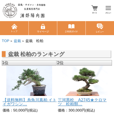
TOP
盆栽
盆栽 松柏
>
>
盆栽 松柏のランキング
1位
2位
【送料無料】糸魚川真柏 イト
三河黒松 A2745★クロマ
イガワシン…
ツ 松柏類…
価格：50,000円(税込)
価格：300,000円(税込)