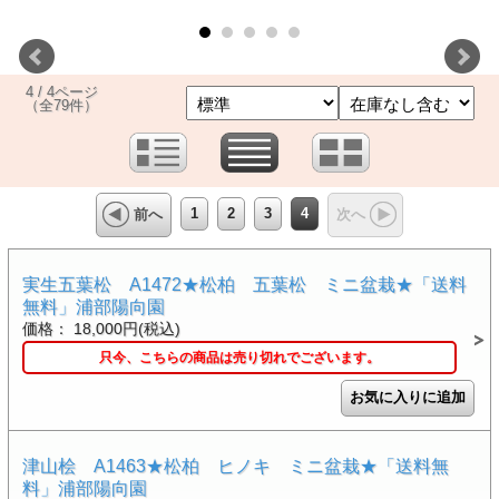
4 / 4ページ
（全79件）
1
2
3
4
前へ
次へ
実生五葉松 A1472★松柏 五葉松 ミニ盆栽★「送料
無料」浦部陽向園
価格： 18,000円(税込)
只今、こちらの商品は売り切れでございます。
津山桧 A1463★松柏 ヒノキ ミニ盆栽★「送料無
料」浦部陽向園