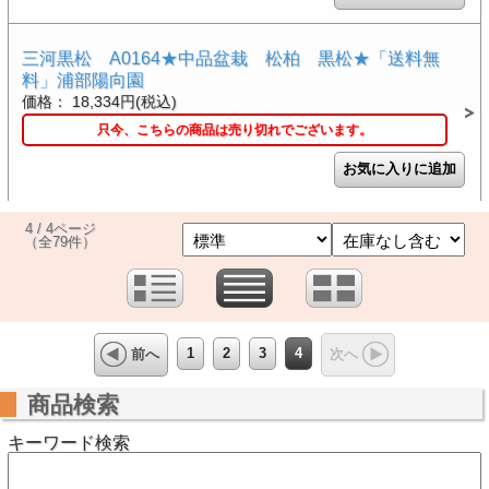
三河黒松 A0164★中品盆栽 松柏 黒松★「送料無
料」浦部陽向園
価格： 18,334円(税込)
只今、こちらの商品は売り切れでございます。
4 / 4ページ
（全79件）
1
2
3
4
前へ
次へ
商品検索
キーワード検索