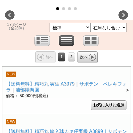
1 / 2ページ
（全23件）
1
2
前へ
次へ
NEW
【送料無料】精巧丸 実生 A3979｜サボテン ペレキフォ
ラ｜浦部陽向園
価格： 50,000円(税込)
NEW
【送料無料】精巧丸 輸入球カキ仔実根 A3899｜サボテン