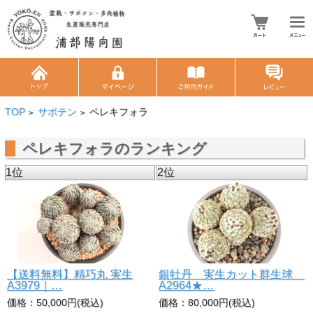
TOP
サボテン
ペレキフォラ
>
>
ペレキフォラのランキング
1位
2位
【送料無料】精巧丸 実生
銀牡丹 実生カット群生球
A3979｜…
A2964★…
価格：50,000円(税込)
価格：80,000円(税込)