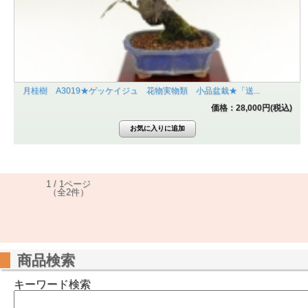
月桂樹 A3019★ゲッケイジュ 花物実物類 小品盆栽★「送...
価格：28,000円(税込)
1 / 1ページ
（全2件）
商品検索
キーワード検索