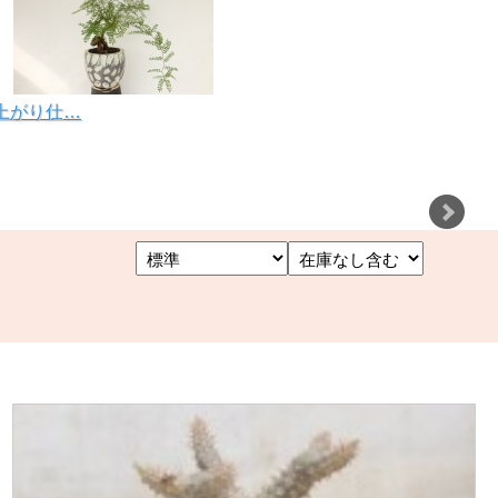
根上がり仕…
価