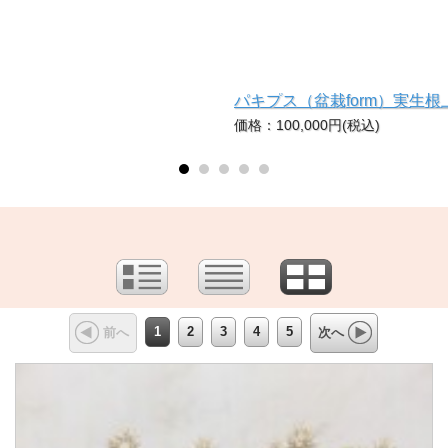
パキプス（盆栽form）実生
価格：100,000円(税込)
1
2
3
4
5
前へ
次へ