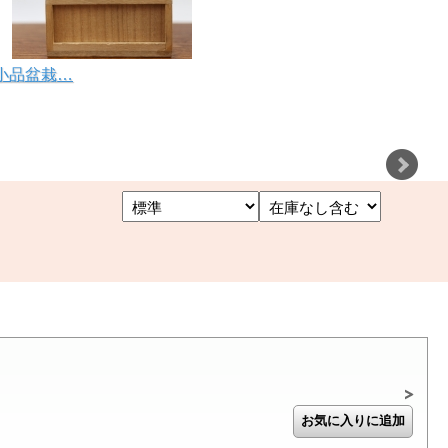
品小品盆栽…
価