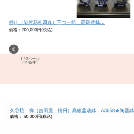
雄山（染付花札図丸）三つ一組 高級盆栽…
価格：200,000円(税込)
1 / 3ページ
（全45件）
久谷焼 祥（吉田屋 楕円）高級盆栽鉢 A3658★陶器
価格： 50,000円(税込)