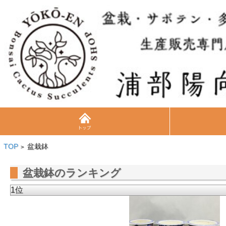
TOP
盆栽鉢
>
盆栽鉢のランキング
1位