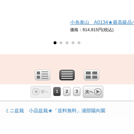
小糸泰山 A0134★最高級
価格：814,815円(税込)
1
2
3
前へ
次へ
鉢 ミニ盆栽 小品盆栽★「送料無料」浦部陽向園