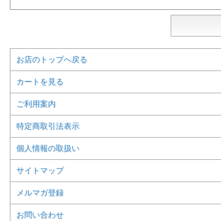
お店のトップへ戻る
カートを見る
ご利用案内
特定商取引法表示
個人情報の取扱い
サイトマップ
メルマガ登録
お問い合わせ