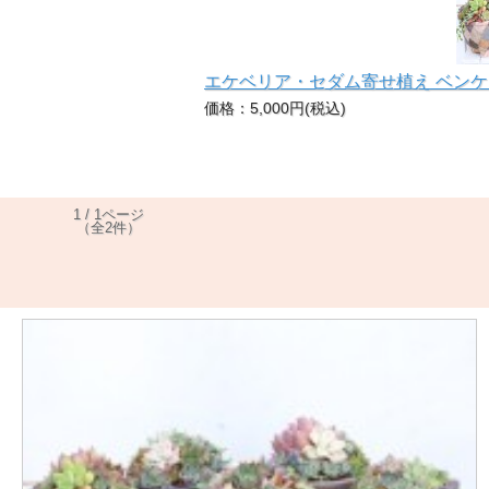
エケベリア・セダム寄せ植え ベン
価格：5,000円(税込)
1 / 1ページ
（全2件）