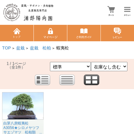
TOP
盆栽
盆栽 松柏
蝦夷松
>
>
>
1 / 1ページ
（全1件）
白芽八房蝦夷松
A3056★シロメヤツフ
サエゾマツ 松柏類 ...