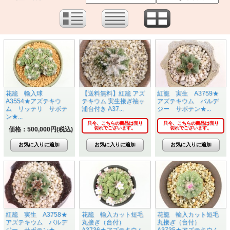
花籠 輸入球
【送料無料】紅籠 アズ
紅籠 実生 A3759★
A3554★アズテキウ
テキウム 実生接ぎ袖ヶ
アズテキウム バルデ
ム リッテリ サボテ
浦台付き A37...
ジー サボテン★...
ン★...
只今、こちらの商品は売り
只今、こちらの商品は売り
切れでございます。
切れでございます。
価格：500,000円(税込)
紅籠 実生 A3758★
花籠 輸入カット短毛
花籠 輸入カット短毛
アズテキウム バルデ
丸接ぎ（台付）
丸接ぎ（台付）