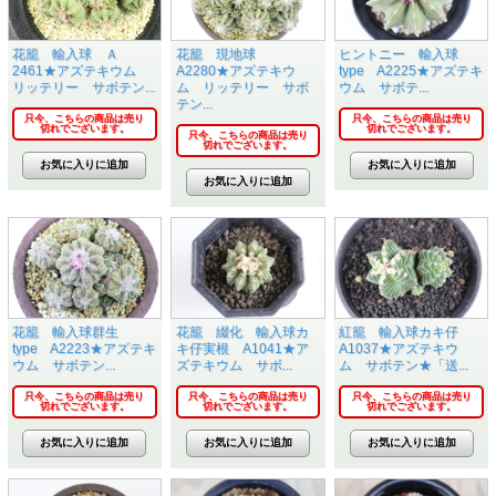
花籠 輸入球 Ａ
花籠 現地球
ヒントニー 輸入球
2461★アズテキウム
A2280★アズテキウ
type A2225★アズテキ
リッテリー サボテン...
ム リッテリー サボ
ウム サボテ...
テン...
只今、こちらの商品は売り
只今、こちらの商品は売り
切れでございます。
切れでございます。
只今、こちらの商品は売り
切れでございます。
花籠 輸入球群生
花籠 綴化 輸入球カ
紅籠 輸入球カキ仔
type A2223★アズテキ
キ仔実根 A1041★ア
A1037★アズテキウ
ウム サボテン...
ズテキウム サボ...
ム サボテン★「送...
只今、こちらの商品は売り
只今、こちらの商品は売り
只今、こちらの商品は売り
切れでございます。
切れでございます。
切れでございます。