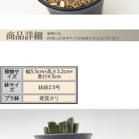
植物サ
幅5.5cm×高さ3.2cm×
イズ
奥行4.5cm
鉢サイ
鉢経2.5号
ズ
プラ鉢
硬質ポリ