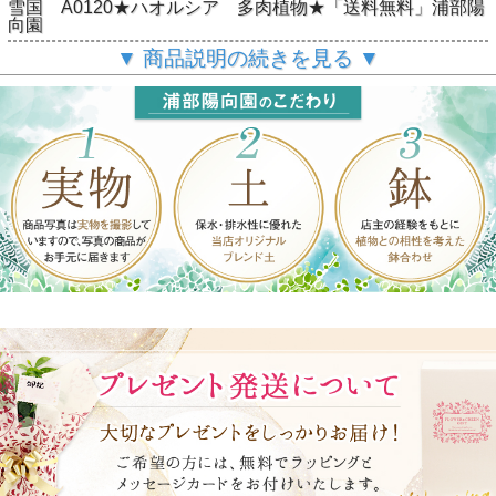
雪国 A0120★ハオルシア 多肉植物★「送料無料」浦部陽
向園
▼ 商品説明の続きを見る ▼