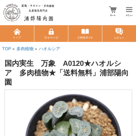
TOP
多肉植物
ハオルシア
>
>
国内実生 万象 A0120★ハオルシ
ア 多肉植物★「送料無料」浦部陽向
園