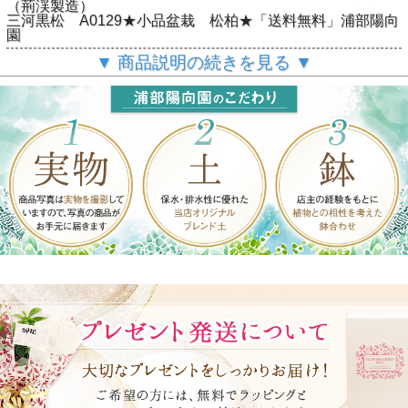
（荊渓製造）
三河黒松 A0129★小品盆栽 松柏★「送料無料」浦部陽向
園
▼ 商品説明の続きを見る ▼