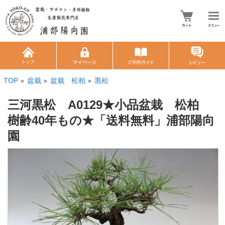
TOP
盆栽
盆栽 松柏
黒松
>
>
>
三河黒松 A0129★小品盆栽 松柏
樹齢40年もの★「送料無料」浦部陽向
園