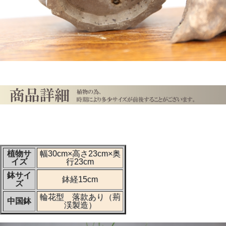
植物サ
幅30cm×高さ23cm×奥
イズ
行23cm
鉢サイ
鉢経15cm
ズ
輪花型 落款あり（荊
中国鉢
渓製造）