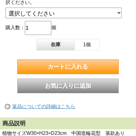
択ください。
購入数：
個
在庫
1個
返品についての詳細はこちら
商品説明
植物サイズW30×H23×D23cm 中国造輪花型 落款あり