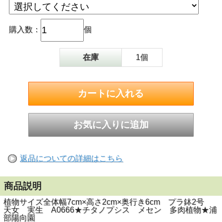
購入数：
個
在庫
1個
返品についての詳細はこちら
商品説明
植物サイズ全体幅7cm×高さ2cm×奥行き6cm プラ鉢2号
天女 実生 A0666★チタノプシス メセン 多肉植物★浦
部陽向園