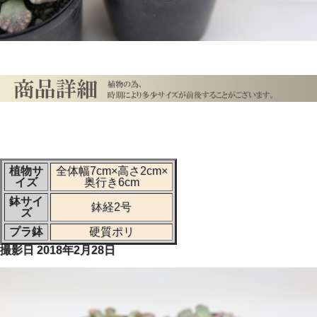
植物サ
全体幅7cm×高さ2cm×
イズ
奥行き6cm
鉢サイ
鉢経2号
ズ
プラ鉢
硬質ポリ
撮影日 2018年2月28日