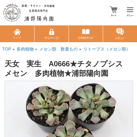
TOP
多肉植物
メセン類 数量もの
リトープス（メセン類）
>
>
>
天女 実生 A0666★チタノプシス
メセン 多肉植物★浦部陽向園