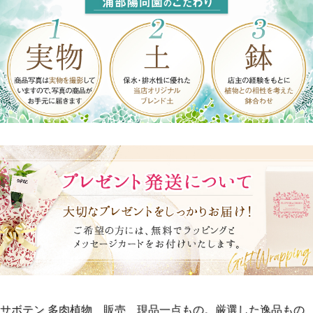
サボテン 多肉植物 販売 現品一点もの。厳選した逸品もの