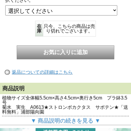
択ください。
在
只今、こちらの商品は売
庫
り切れでございます。
返品についての詳細はこちら
商品説明
植物サイズ全体幅5.5cm×高さ4.5cm×奥行き5cm プラ鉢3.5
号
菊水 実生 A0613★ストロンボカクタス サボテン★「送
料無料」浦部陽向園
▼ 商品説明の続きを見る ▼