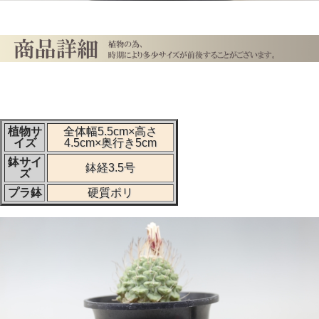
植物サ
全体幅5.5cm×高さ
イズ
4.5cm×奥行き5cm
鉢サイ
鉢経3.5号
ズ
プラ鉢
硬質ポリ