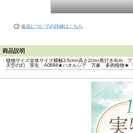
返品についての詳細はこちら
商品説明
植物サイズ全体サイズ横幅3.5cm×高さ2cm×奥行き4cm プ
天空の幻 実生 A0894★ハオルシア 万象 多肉植物★