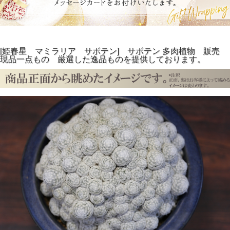
[姫春星 マミラリア サボテン] サボテン 多肉植物 販売
現品一点もの 厳選した逸品ものを提供しております。