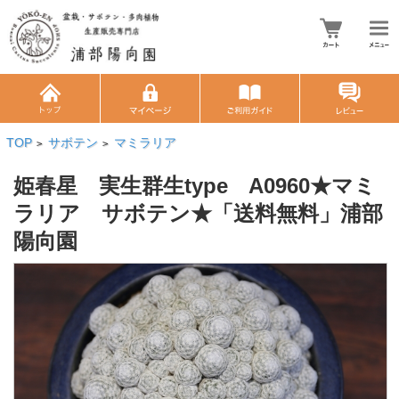
TOP
サボテン
マミラリア
>
>
姫春星 実生群生type A0960★マミ
ラリア サボテン★「送料無料」浦部
陽向園