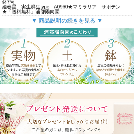
鉢7号
姫春星 実生群生type A0960★マミラリア サボテン
★「送料無料」浦部陽向園
▼ 商品説明の続きを見る ▼