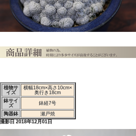
植物サ
横幅18cm×高さ10cm×
イズ
奥行き18cm
鉢サイ
鉢経7号
ズ
陶器鉢
瀬戸焼
撮影日 2018年12月01日