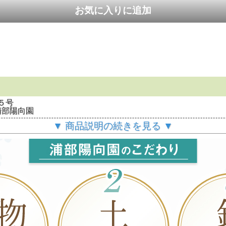
鉢５号
浦部陽向園
▼ 商品説明の続きを見る ▼