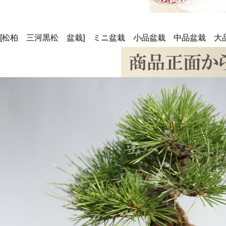
[松柏 三河黒松 盆栽] ミニ盆栽 小品盆栽 中品盆栽 