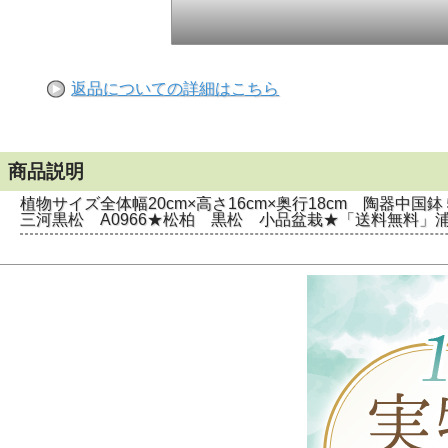
返品についての詳細はこちら
商品説明
植物サイズ全体幅20cm×高さ16cm×奥行18cm 陶器中国
三河黒松 A0966★松柏 黒松 小品盆栽★「送料無料」