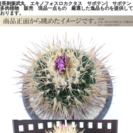
[長刺振武丸 エキノフォスロカクタス サボテン] サボテン
多肉植物 販売 現品一点もの 厳選した逸品ものを提供して
おります。