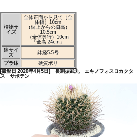
全体正面から見て（全
体幅）10cm
植物サ
（鉢上からの樹高）
イズ
10.5cm
（全体奥行）10cm
「全高 24cm」
鉢サイ
鉢経5.5号
ズ
プラ鉢
硬質ポリ
[撮影日 2020年4月5日] 長刺振武丸 エキノフォスロカクタ
ス サボテン