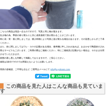
こちらの商品は現品一点ものですので、写真と同じ物が届きます。
生き物の為、季節の移り変わりと共に成長過程で形が変わることがございます。
特に花・実・葉に関しましては、購入時期により写真と姿が変わる場合があります。その旨悪しからずご了承
ください。
また、鉢に関しましてはワレ・カケの記載がある場合、備考欄に申し入れがあれば、おまかせで陶器鉢の入れ
替えサービスもございます。ご利用の際はご連絡ください。特にご連絡及び記載がない場合は、そのまま出荷
させていただきます。
状態の善し悪しを判断して掲載しておりますので、ご安心ください。
値段は1鉢分ですのでお間違えないようにお願いします。
現状の姿確認、ご不明な点など ご質問はメールにて
info@u-yokoen.com
この商品を見た人はこんな商品も見ていま
す