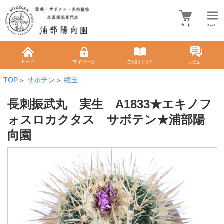
TOP
サボテン
縮玉
>
>
長刺振武丸 実生 A1833★エキノフ
ォスロカクタス サボテン★浦部陽
向園