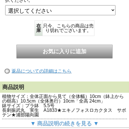
択ください。
在
只今、こちらの商品は売
庫
り切れでございます。
返品についての詳細はこちら
商品説明
植物サイズ：全体正面から見て（全体幅）10cm（鉢上から
の樹高）10.5cm（全体奥行）10cm「全高 24cm」
鉢サイズ：プラ鉢 5.5号
長刺振武丸 実生 A1833★エキノフォスロカクタス サボ
テン★浦部陽向園
▼ 商品説明の続きを見る ▼