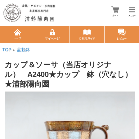
TOP
盆栽鉢
>
カップ＆ソーサ（当店オリジナ
ル） A2400★カップ 鉢（穴なし）
★浦部陽向園