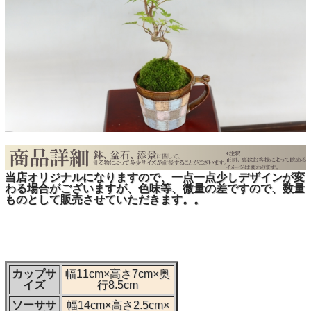
当店オリジナルになりますので、一点一点少しデザインが変
わる場合がございますが、色味等、微量の差ですので、数量
ものとして販売させていただきます。。
カップサ
幅11cm×高さ7cm×奥
イズ
行8.5cm
ソーササ
幅14cm×高さ2.5cm×