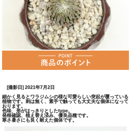
[撮影日] 2021年7月2日
細かく見るとワラジムシの様な可愛らしい突起が覆っている
植物です。刺は無く、素手で触っても大丈夫な個体になって
おります。
色味、形がはっきりとしたtype。
発根確認、植え替え済み、優良品種です。
寒さ暑さにも良く耐えた個体です。