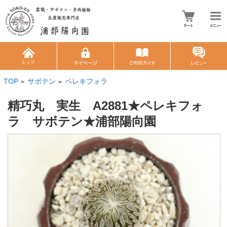
TOP
サボテン
ペレキフォラ
>
>
精巧丸 実生 A2881★ペレキフォ
ラ サボテン★浦部陽向園