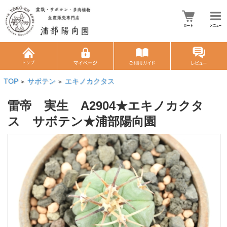
TOP
サボテン
エキノカクタス
>
>
雷帝 実生 A2904★エキノカクタ
ス サボテン★浦部陽向園