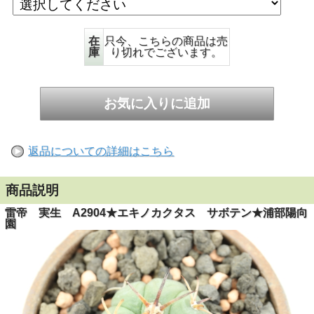
在
只今、こちらの商品は売
庫
り切れでございます。
返品についての詳細はこちら
商品説明
雷帝 実生 A2904★エキノカクタス サボテン★浦部陽向
園