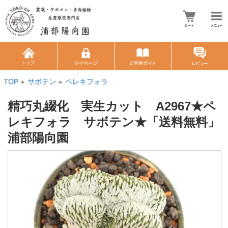
TOP
サボテン
ペレキフォラ
>
>
精巧丸綴化 実生カット A2967★ペ
レキフォラ サボテン★「送料無料」
浦部陽向園