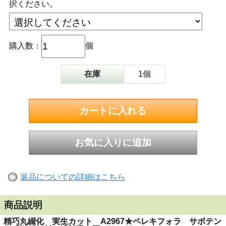
択ください。
購入数：
個
在庫
1個
返品についての詳細はこちら
商品説明
精巧丸綴化 実生カット A2967★ペレキフォラ サボテン