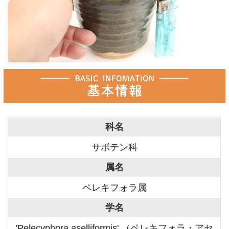
科名
サボテン科
属名
ペレキフォラ属
学名
'Pelecyphora aselliformis' （ペレキフォラ・アセ