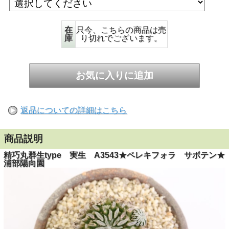
在
只今、こちらの商品は売
庫
り切れでございます。
返品についての詳細はこちら
商品説明
精巧丸群生type 実生 A3543★ペレキフォラ サボテン★
浦部陽向園