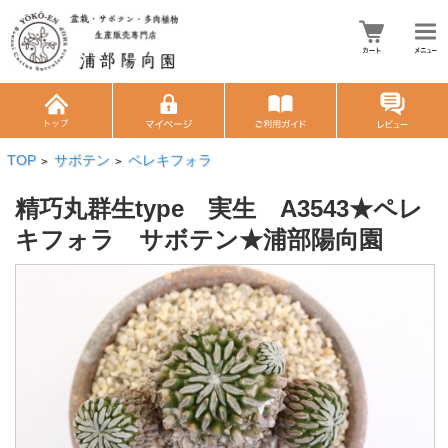
TOP
サボテン
ペレキフォラ
>
>
精巧丸群生type 実生 A3543★ペレ
キフォラ サボテン★浦部陽向園