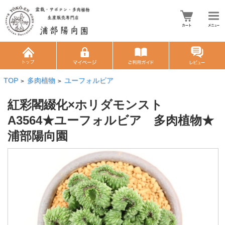
TOP
多肉植物
ユーフォルビア
>
>
紅彩閣綴化×ホリダモンスト
A3564★ユーフォルビア 多肉植物★
浦部陽向園