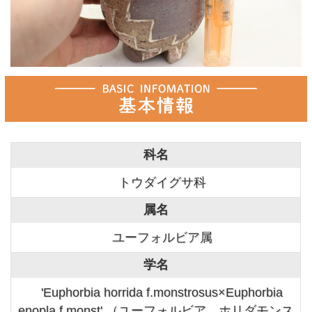
科名
トウダイグサ科
属名
ユーフォルビア属
学名
'Euphorbia horrida f.monstrosus×Euphorbia
enopla f.monst' （ユーフォルビア ホリダモンス