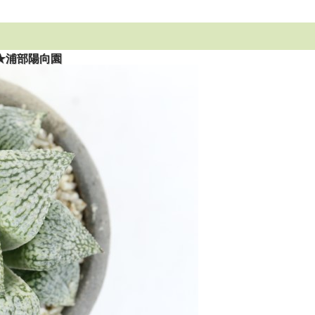
★浦部陽向園