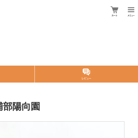
浦部陽向園