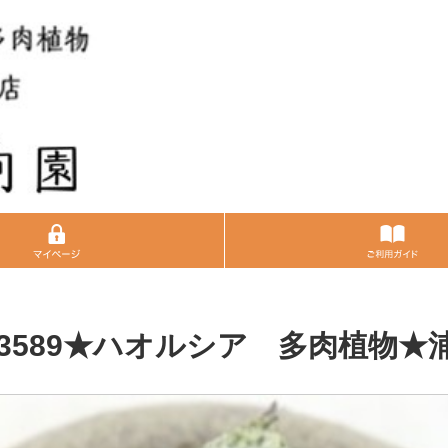
3589★ハオルシア 多肉植物★