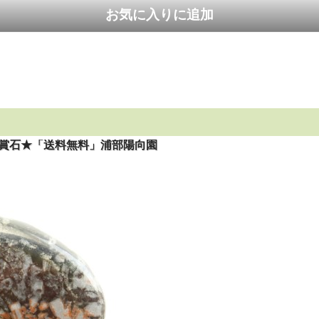
石 鑑賞石★「送料無料」浦部陽向園