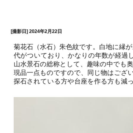
[撮影日] 2024年2月22日
菊花石（水石）朱色紋です。白地に縁
代がついており、かなり
山水景石の総称として、趣味の中でも
現品一点ものですので、同じ物はござ
探石されている方や台座を作る方も減