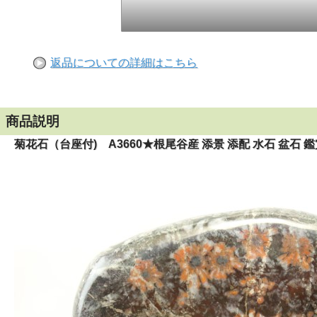
返品についての詳細はこちら
商品説明
菊花石（台座付) A3660★根尾谷産 添景 添配 水石 盆