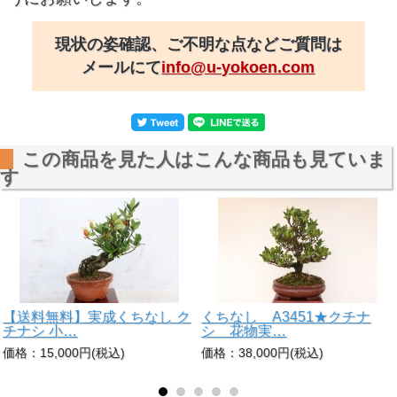
現状の姿確認、ご不明な点などご質問は
メールにて
info@u-yokoen.com
この商品を見た人はこんな商品も見ていま
す
【送料無料】実成くちなし ク
くちなし A3451★クチナ
チナシ 小…
シ 花物実…
価格：15,000円(税込)
価格：38,000円(税込)