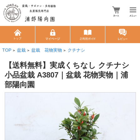
TOP
盆栽
盆栽 花物実物
クチナシ
>
>
>
【送料無料】実成くちなし クチナシ
小品盆栽 A3807｜盆栽 花物実物｜浦
部陽向園