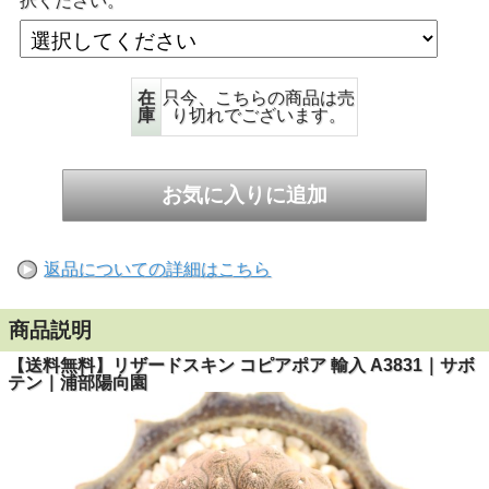
択ください。
在
只今、こちらの商品は売
庫
り切れでございます。
返品についての詳細はこちら
商品説明
【送料無料】リザードスキン コピアポア 輸入 A3831｜サボ
テン｜浦部陽向園