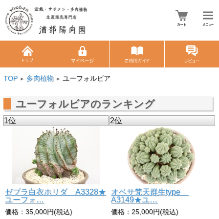
TOP
多肉植物
ユーフォルビア
>
>
ユーフォルビアのランキング
1位
2位
ユ
ゼブラ白衣ホリダ A3328★
オベサ梵天群生type
ユーフォ…
A3149★ユ…
価格：35,000円(税込)
価格：25,000円(税込)