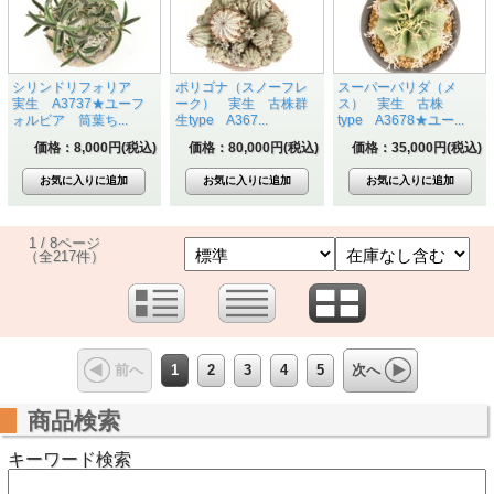
シリンドリフォリア
ポリゴナ（スノーフレ
スーパーバリダ（メ
実生 A3737★ユーフ
ーク） 実生 古株群
ス） 実生 古株
ォルビア 筒葉ち...
生type A367...
type A3678★ユー...
価格：8,000円(税込)
価格：80,000円(税込)
価格：35,000円(税込)
1 / 8ページ
（全217件）
1
2
3
4
5
前へ
次へ
商品検索
キーワード検索