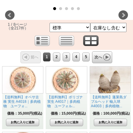
1 / 8ページ
（全217件）
1
2
3
4
5
前へ
次へ
【送料無料】オベサ古
【送料無料】ポリゴナ
【送料無料】蓬莱島ダ
株 実生 A4018｜多肉植
実生 A4017｜多肉植
ブルヘッド 輸入球
物 ユーフォ...
物 ユーフォル...
A4003｜多肉植物...
価格：35,000円(税込)
価格：15,000円(税込)
価格：100,000円(税込)