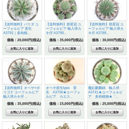
【送料無料】バリダ ユ
【送料無料】群星冠 ユ
【送料無料】群星冠 ユ
ーフォルビア 実生
ーフォルビア 輸入球カ
ーフォルビア 輸入球カ
A3791｜多肉植...
キ仔 A3790...
キ仔 A3789...
価格：20,000円(税込)
価格：35,000円(税込)
価格：30,000円(税込)
【送料無料】オベサ×ポ
オベサ群生type 実
魔紅麒麟錦 輸入球
リゴナ ユーフォルビア
生 A3756★ユーフォ
A3741★ユーフォルビ
輸入球カキ仔 ...
ルビア カエス...
ア 多肉植物★「...
価格：35,000円(税込)
価格：15,000円(税込)
価格：25,000円(税込)