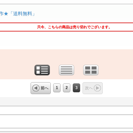
家作★「送料無料」
只今、こちらの商品は売り切れでございます。
1
2
3
前へ
次へ