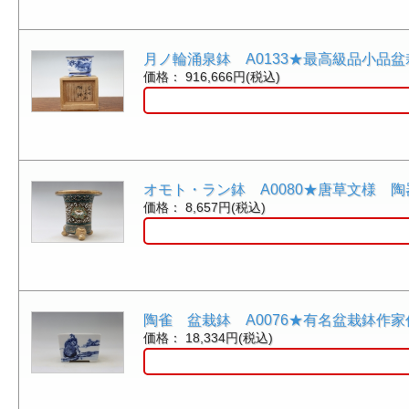
月ノ輪涌泉鉢 A0133★最高級品小品
価格： 916,666円(税込)
オモト・ラン鉢 A0080★唐草文様 
価格： 8,657円(税込)
陶雀 盆栽鉢 A0076★有名盆栽鉢作
価格： 18,334円(税込)