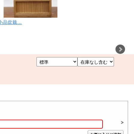
品小品盆栽…
価