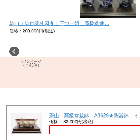
雄山（染付花札図丸）三つ一組 高級盆栽…
価格：200,000円(税込)
3 / 3ページ
（全45件）
茶山 高級盆栽鉢 A3629★陶器鉢 
価格： 38,000円(税込)