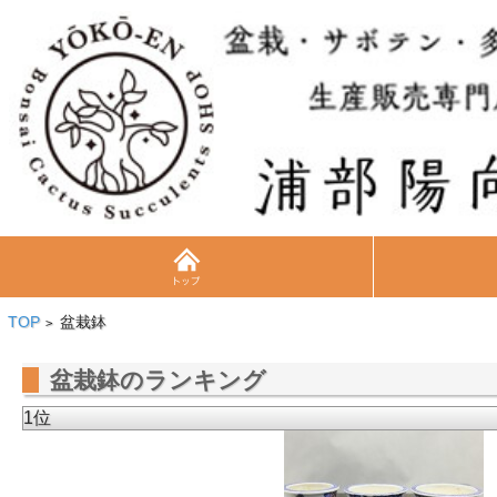
TOP
盆栽鉢
>
盆栽鉢のランキング
1位