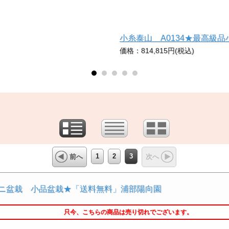
小糸泰山 A0134★最高級
価格：814,815円(税込)
1
2
3
前へ
次へ
ミニ盆栽 小品盆栽★「送料無料」浦部陽向園
只今、こちらの商品は売り切れでございます。