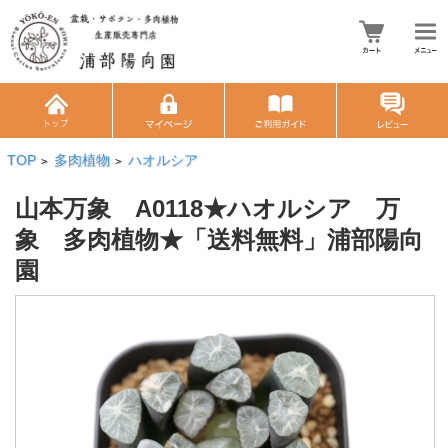
TOP
多肉植物
ハオルシア
>
>
山本万象 A0118★ハオルシア 万
象 多肉植物★「送料無料」浦部陽向
園