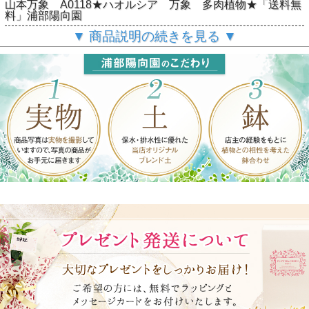
山本万象 A0118★ハオルシア 万象 多肉植物★「送料無
料」浦部陽向園
▼ 商品説明の続きを見る ▼