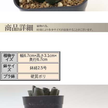
植物サ
幅6.7cm×高さ3.1cm×
イズ
奥行6.7cm
鉢サイ
鉢経2.5号
ズ
プラ鉢
硬質ポリ