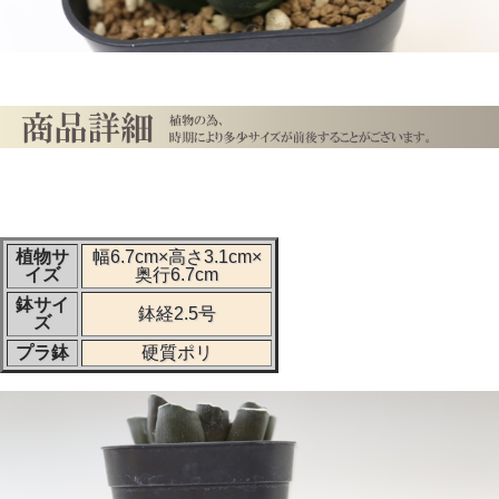
植物サ
幅6.7cm×高さ3.1cm×
イズ
奥行6.7cm
鉢サイ
鉢経2.5号
ズ
プラ鉢
硬質ポリ