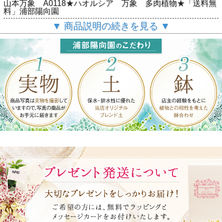
山本万象 A0118★ハオルシア 万象 多肉植物★「送料無
料」浦部陽向園
▼ 商品説明の続きを見る ▼