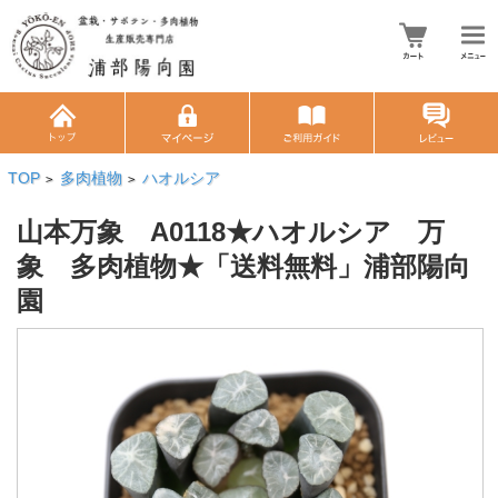
TOP
多肉植物
ハオルシア
>
>
山本万象 A0118★ハオルシア 万
象 多肉植物★「送料無料」浦部陽向
園