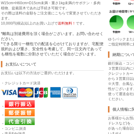
W15cm×H60cm×D15cm未満・重さ1kg未満のサボテン・多肉
植物、盆栽苗木であれば手続き可能です。
その際は送料の金額をご注文後にこちらで変更させていただき
ます。
10,000円(税込)以上のお買い上げで
送料無料！
です。
*離島は別途費用を頂く場合がございます。お問い合わせく
ださい。
ゆうパックまた
*できる限り一梱包での配送を心がけておりますが、宅配便
ご指定時間帯に
規約および重さ、安全性を考慮して、同一注文内であって
も梱包を複数に分割させていただく場合がございます。
納期につい
銀行振込・コン
お支払いについて
３営業日以内に
お支払いは以下の方法がご選択いただけます。
クレジットカー
から３営業日以
・クレジットカード決済
※大雪、台風な
性がございます
使って運送会社
ください。
・
個人情報に
・
お客様からお預
ドレスなど)を
・
があった場合以
・コンビニ決済
いません。
・楽天Edy決済