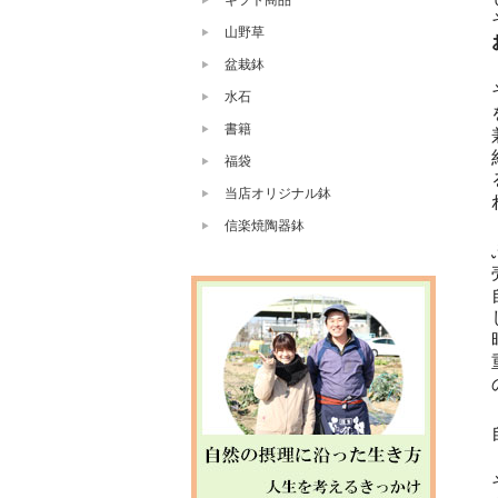
ギフト商品
山野草
盆栽鉢
水石
書籍
福袋
当店オリジナル鉢
信楽焼陶器鉢