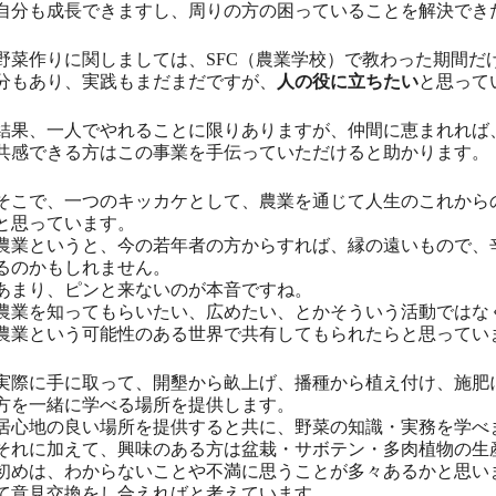
自分も成長できますし、周りの方の困っていることを解決でき
野菜作りに関しましては、SFC（農業学校）で教わった期間だ
分もあり、実践もまだまだですが、
人の役に立ちたい
と思って
結果、一人でやれることに限りありますが、仲間に恵まれれば
共感できる方はこの事業を手伝っていただけると助かります。
そこで、一つのキッカケとして、農業を通じて人生のこれから
と思っています。
農業というと、今の若年者の方からすれば、縁の遠いもので、
るのかもしれません。
あまり、ピンと来ないのが本音ですね。
農業を知ってもらいたい、広めたい、とかそういう活動ではな
農業という可能性のある世界で共有してもられたらと思ってい
実際に手に取って、開墾から畝上げ、播種から植え付け、施肥
方を一緒に学べる場所を提供します。
居心地の良い場所を提供すると共に、野菜の知識・実務を学べ
それに加えて、興味のある方は盆栽・サボテン・多肉植物の生
初めは、わからないことや不満に思うことが多々あるかと思い
て意見交換をし合えればと考えています。