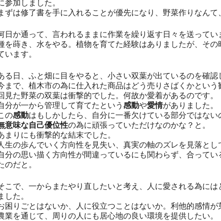
に参加しました。
まずは修了書を手に入れることが優先になり、野菜作りなんて
何日か通って、言われるままに作業を繰り返す日々を送ってい
種を蒔き、水をやる。植物を育てた経験はありましたが、その
ています。
ある日、ふと畑に目をやると、小さい双葉が出ているのを確認
今まで、植木市の為に仕入れた商品はどう売りさばくかという
回見た野菜の双葉は衝撃的でした。何故か愛着があるのです。
自分が一から管理して育てたという
感動
や
愛情
がありました。
この
感動
はもしかしたら、自分に一番欠けている部分ではない
無意味な自己優位性
の為に頑張っていただけなのかな？と。
あまりにも衝撃的な結末でした。
人生の歩んでいく方向性を見失い、真実の軸のズレを見落とし
自分の思い描く方向性が間違っているにも関わらず、合ってい
たのだと。
そこで、一からまたやり直したいと考え、人に愛される為には
ました。
お困りごとはないか、人に役立つことはないか。利他的感情が
農業を通じて、周りの人にも居心地の良い環境を提供したい。