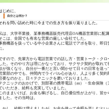
はじめに、
自分とは何か？
それを問い詰めた時に今までの生き方を振り返りました。
私は、大学卒業後、某事務機器販売代理店OA機器営業部に配
そこは、全国でも有名な営業の厳しい会社でした。
事務機器を扱っている中小企業さんに電話でアポを取り、即日
た。
ですので、先輩方から電話営業での話し方・営業トーク・クロ
した。そのやり方は理にかなっており、サクサク契約が取れて
欲が強くなり、自分が一番だと言い聞かせて日々の日常を送っ
営業部の中でも、仲間内でライバル心があり、人より多く契約
必要なのかと、日々テクニックを磨いておりました。
テクニックのおかげで、別部署の携帯電話（au）・生命保険（
ていただき、給料も充実していました。
このままいけば、お金も稼げるし、自己優位性が上がり、皆か
ました。その当時は。
しかし、給料は増えましたが、お金を使って余暇を楽しむとい