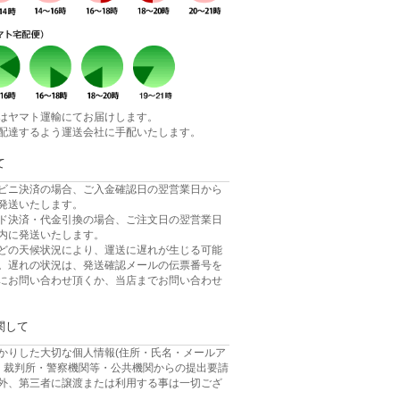
はヤマト運輸にてお届けします。
配達するよう運送会社に手配いたします。
て
ビニ決済の場合、ご入金確認日の翌営業日から
発送いたします。
ド決済・代金引換の場合、ご注文日の翌営業日
内に発送いたします。
どの天候状況により、運送に遅れが生じる可能
。遅れの状況は、発送確認メールの伝票番号を
にお問い合わせ頂くか、当店までお問い合わせ
関して
かりした大切な個人情報(住所・氏名・メールア
、 裁判所・警察機関等・公共機関からの提出要請
外、第三者に譲渡または利用する事は一切ござ