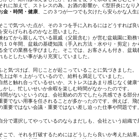
それに加えて、ストレスの為、お酒の影響か、C型肝炎になり
お金・時間・健康
、この３つが一つでも欠けたら安らかな人生
そこで気づいた点が、その３つを手に入れるにはどうすれば良
を安らげられるのかなと思いました。
兼ねてから親しんでいる親戚（父親含む）が営む盆栽園に勤務
約１０年間、盆栽の基礎知識（手入れ方法・水やり・剪定）か
る全ての業務を学びました。そこでは、お客さんも付き、盆栽
れもとしたい事があり充実していました。
ふと気づけば、同じことが起こっていることに気づきました。
売上は年々上がっているので、給料も満足していました。
自然と触れ合っているせいか、ストレスはあまり感じなく健康
しかし、忙しいせいか余暇を楽しむ時間がなかったのです。
時間がないというのは、会社勤めの方でしたら共感できる部分
重要でない用事を任されることが多かったのです。例えば、飛
の重要ではない会議・重要ではない差し迫った仕事や問題です
自分で選択してやっているのならまだしも、会社という組織で
そこで、それを打破するためにはどうしたら良いか考えた結果