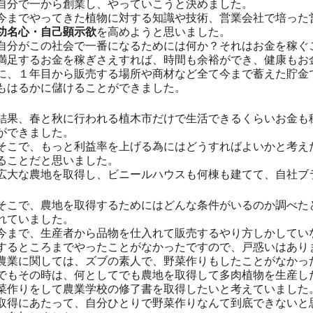
自分で一から創業し、やっていこうと決めました。
今までやってきた植物に対する知識や技術、営業会社で培った
功名心・自己顕示欲
を高めようと思いました。
自分がこの社会で一番になるためには何か？それはお金を稼ぐ
満足するお金を稼ぎさえすれば、時間も余裕ができ、健康もお
に、１年目から販売する場所や商材など全て今まで蓄えた貯金
もはるかに儲けることができました。
結果、春と秋に行われる植木市だけで生活できるくらいお金も
ができました。
そこで、もっと利益率を上げる為にはどうすればよいかと考え
ることだと思いました。
広大な農地を取得し、ビニールハウスも何棟も建てて、自社ブ
そこで、農地を取得するためにはどんな条件がいるのか調べた
れていました。
今まで、生産者から品物を仕入れて販売するやり方しかしてい
するところまでやったことがなかったですので、戸惑いはあり
農業に関しては、ズブの素人で、野菜作りもしたことがなかっ
でもその時は、何としてでも農地を取得して多肉植物を生産し
菜作りをして農業学校の修了書を取得したいと考えていました
取得にあたって、自分ひとりで野菜作りなんて到底できないと