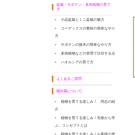
盆栽・サボテン・多肉植物の育て
方
小品盆栽とミニ盆栽の魅力
コーデックスの整枝の簡単なやり
方
サボテンの接木の簡単なやり方
多肉植物などの管理で注目する点
ハオルシアの育て方
よくあるご質問
陽向園について
植物を育てる楽しみ！ 同志の紹
介
植物を育てる楽しみ！失敗から学
ぶ、コンセプトとは
植物を育てる楽しみ！お客様の声