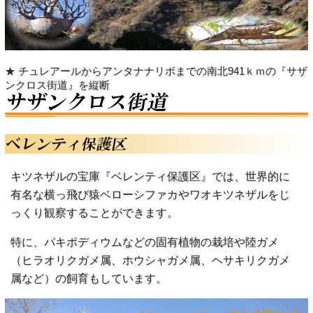
★ チュレアールからアンタナナリボまでの南北941ｋｍの『サザ
ンクロス街道』を縦断
キツネザルの宝庫『ベレンティ保護区』では、世界的に
有名な横っ飛び猿ベローシファカやワオキツネザルをじ
っくり観察することができます。
特に、パキポディウムなどの固有植物の栽培や陸ガメ
（ヒラオリクガメ属、ホウシャガメ属、ヘサキリクガメ
属など）の飼育もしています。