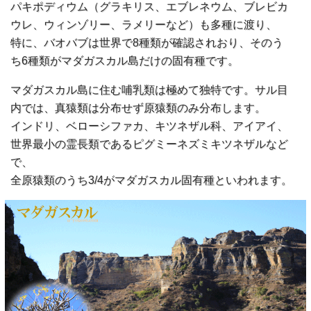
パキポディウム（グラキリス、エブレネウム、ブレビカ
ウレ、ウィンゾリー、ラメリーなど）も多種に渡り、
特に、バオバブは世界で8種類が確認されおり、そのう
ち6種類がマダガスカル島だけの固有種です。
マダガスカル島に住む哺乳類は極めて独特です。サル目
内では、真猿類は分布せず原猿類のみ分布します。
インドリ、ベローシファカ、キツネザル科、アイアイ、
世界最小の霊長類であるピグミーネズミキツネザルなど
で、
全原猿類のうち3/4がマダガスカル固有種といわれます。