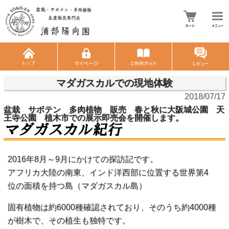
マダガスカルでの現地体験
2018/07/17
盆栽 サボテン 多肉植物 販売 春と秋に大阪城公園 天
王寺公園 植木市での展示即売会を開催します。
2016年8月～9月にかけての探訪記です。
アフリカ大陸の南東、インド洋西部に位置する世界第4
位の面積を持つ島（マダガスカル島）
固有植物は約6000種確認されており、そのうち約4000種
が樹木で、その植生も独特です。