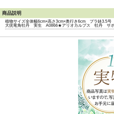
商品説明
植物サイズ全体幅6cm×高さ3cm×奥行き6cm プラ鉢3.5号
大疣竜角牡丹 実生 A0866★アリオカルプス 牡丹 サ