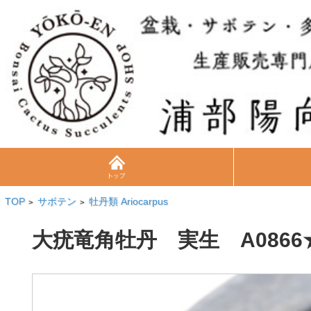
TOP
サボテン
牡丹類 Ariocarpus
>
>
大疣竜角牡丹 実生 A08