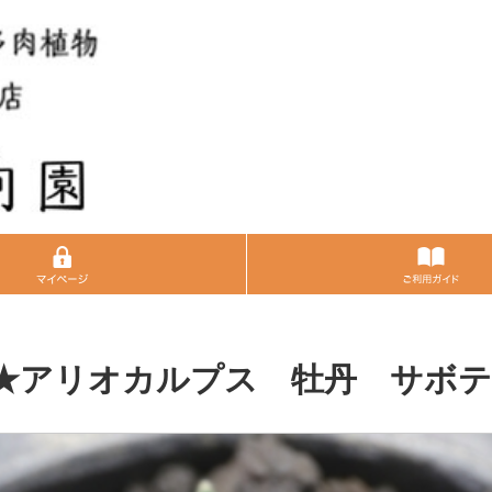
66★アリオカルプス 牡丹 サボ