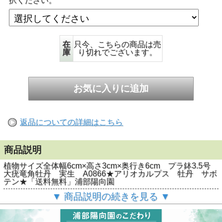
択ください。
在
只今、こちらの商品は売
庫
り切れでございます。
返品についての詳細はこちら
商品説明
植物サイズ全体幅6cm×高さ3cm×奥行き6cm プラ鉢3.5号
大疣竜角牡丹 実生 A0866★アリオカルプス 牡丹 サボ
テン★「送料無料」浦部陽向園
▼ 商品説明の続きを見る ▼