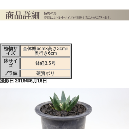
植物サ
全体幅6cm×高さ3cm×
イズ
奥行き6cm
鉢サイ
鉢経3.5号
ズ
プラ鉢
硬質ポリ
撮影日 2018年6月16日