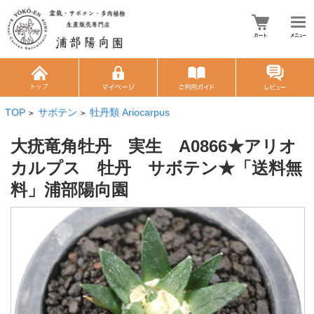
TOP
サボテン
牡丹類 Ariocarpus
>
>
大疣竜角牡丹 実生 A0866★アリオ
カルプス 牡丹 サボテン★「送料無
料」浦部陽向園