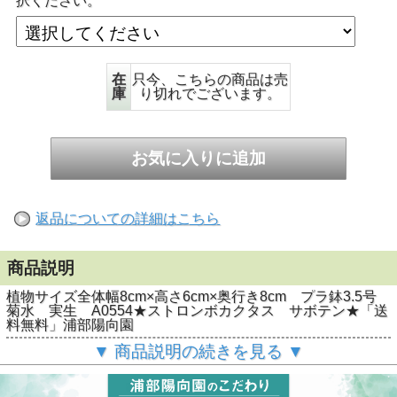
択ください。
在
只今、こちらの商品は売
庫
り切れでございます。
返品についての詳細はこちら
商品説明
植物サイズ全体幅8cm×高さ6cm×奥行き8cm プラ鉢3.5号
菊水 実生 A0554★ストロンボカクタス サボテン★「送
料無料」浦部陽向園
▼ 商品説明の続きを見る ▼