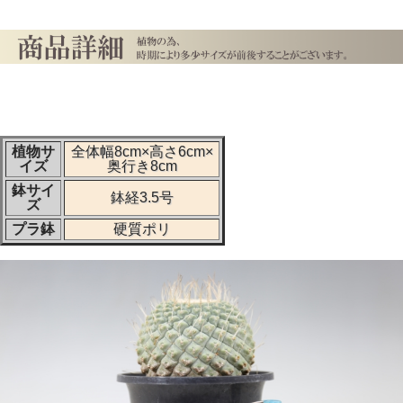
植物サ
全体幅8cm×高さ6cm×
イズ
奥行き8cm
鉢サイ
鉢経3.5号
ズ
プラ鉢
硬質ポリ