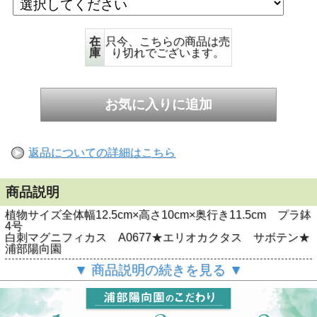
在
只今、こちらの商品は売
庫
り切れでございます。
返品についての詳細はこちら
商品説明
植物サイズ全体幅12.5cm×高さ10cm×奥行き11.5cm プラ鉢
4号
白刺マグニフィカス A0677★エリオカクタス サボテン★
浦部陽向園
▼ 商品説明の続きを見る ▼