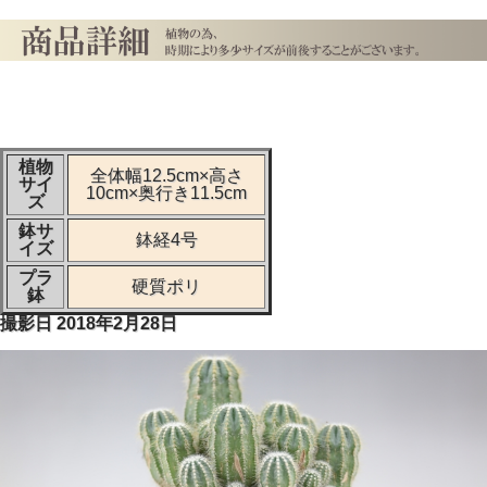
植物
全体幅12.5cm×高さ
サイ
10cm×奥行き11.5cm
ズ
鉢サ
鉢経4号
イズ
プラ
硬質ポリ
鉢
撮影日 2018年2月28日