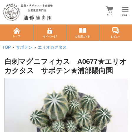
TOP
サボテン
エリオカクタス
>
>
白刺マグニフィカス A0677★エリオ
カクタス サボテン★浦部陽向園