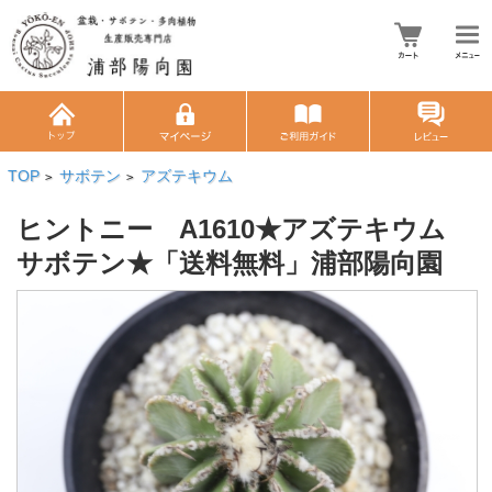
TOP
サボテン
アズテキウム
>
>
ヒントニー A1610★アズテキウム
サボテン★「送料無料」浦部陽向園