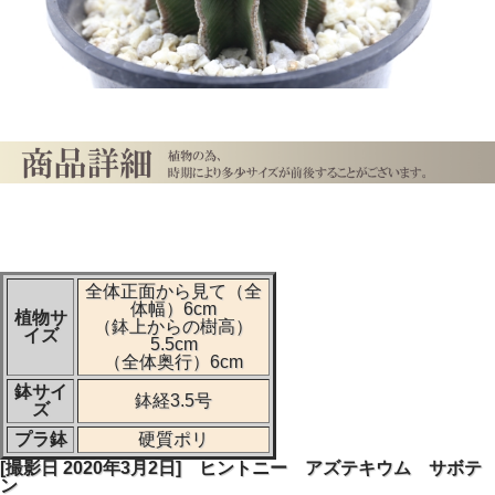
全体正面から見て（全
体幅）6cm
植物サ
（鉢上からの樹高）
イズ
5.5cm
（全体奥行）6cm
鉢サイ
鉢経3.5号
ズ
プラ鉢
硬質ポリ
[撮影日 2020年3月2日] ヒントニー アズテキウム サボテ
ン