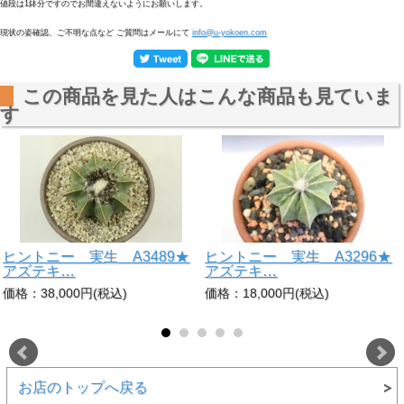
値段は1鉢分ですのでお間違えないようにお願いします。
現状の姿確認、ご不明な点など ご質問はメールにて
info@u-yokoen.com
この商品を見た人はこんな商品も見ていま
す
ヒントニー 実生 A3489★
ヒントニー 実生 A3296★
アズテキ…
アズテキ…
価格：38,000円(税込)
価格：18,000円(税込)
お店のトップへ戻る