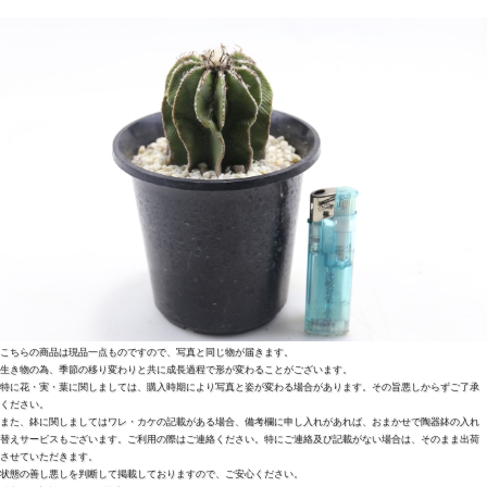
こちらの商品は現品一点ものですので、写真と同じ物が届きます。
生き物の為、季節の移り変わりと共に成長過程で形が変わることがございます。
特に花・実・葉に関しましては、購入時期により写真と姿が変わる場合があります。その旨悪しからずご了承
ください。
また、鉢に関しましてはワレ・カケの記載がある場合、備考欄に申し入れがあれば、おまかせで陶器鉢の入れ
替えサービスもございます。ご利用の際はご連絡ください。特にご連絡及び記載がない場合は、そのまま出荷
させていただきます。
状態の善し悪しを判断して掲載しておりますので、ご安心ください。