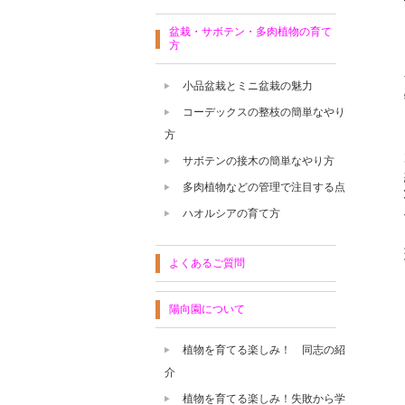
盆栽・サボテン・多肉植物の育て
方
小品盆栽とミニ盆栽の魅力
コーデックスの整枝の簡単なやり
方
サボテンの接木の簡単なやり方
多肉植物などの管理で注目する点
ハオルシアの育て方
よくあるご質問
陽向園について
植物を育てる楽しみ！ 同志の紹
介
植物を育てる楽しみ！失敗から学