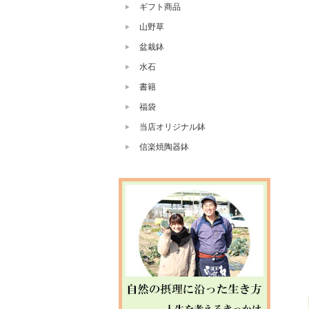
ギフト商品
山野草
盆栽鉢
水石
書籍
福袋
当店オリジナル鉢
信楽焼陶器鉢