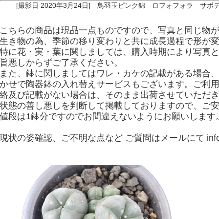
[撮影日 2020年3月24日] 鳥羽玉ピンク錦 ロフォフォラ サボ
こちらの商品は現品一点ものですので、写真と同じ物
生き物の為、季節の移り変わりと共に成長過程で形が
特に花・実・葉に関しましては、購入時期により写真
旨悪しからずご了承ください。
また、鉢に関しましてはワレ・カケの記載がある場合
かせで陶器鉢の入れ替えサービスもございます。ご利
絡及び記載がない場合は、そのまま出荷させていただ
状態の善し悪しを判断して掲載しておりますので、ご
値段は1鉢分ですのでお間違えないようにお願いします
現状の姿確認、ご不明な点など ご質問はメールにて
in