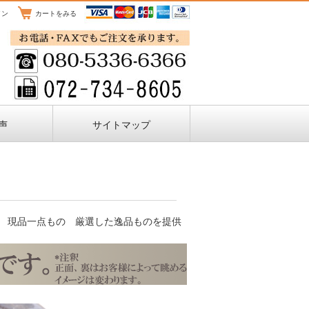
イン
カートをみる
声
サイトマップ
売 現品一点もの 厳選した逸品ものを提供