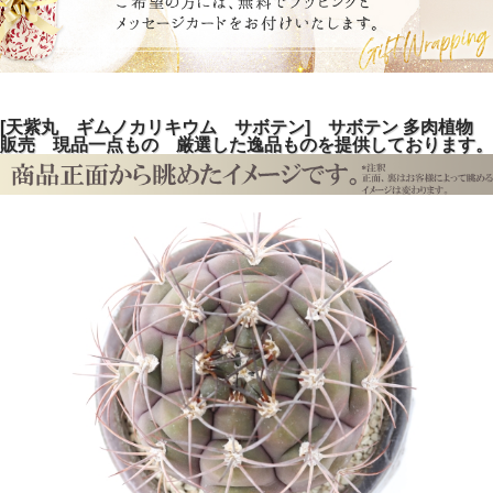
[天紫丸 ギムノカリキウム サボテン] サボテン 多肉植物
販売 現品一点もの 厳選した逸品ものを提供しております。