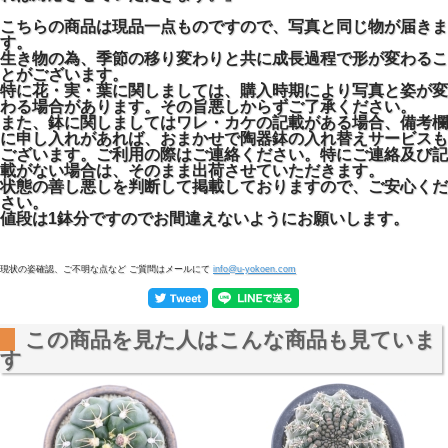
こちらの商品は現品一点ものですので、写真と同じ物が届きま
す。
生き物の為、季節の移り変わりと共に成長過程で形が変わるこ
とがございます。
特に花・実・葉に関しましては、購入時期により写真と姿が変
わる場合があります。その旨悪しからずご了承ください。
また、鉢に関しましてはワレ・カケの記載がある場合、備考欄
に申し入れがあれば、おまかせで陶器鉢の入れ替えサービスも
ございます。ご利用の際はご連絡ください。特にご連絡及び記
載がない場合は、そのまま出荷させていただきます。
状態の善し悪しを判断して掲載しておりますので、ご安心くだ
さい。
値段は1鉢分ですのでお間違えないようにお願いします。
現状の姿確認、ご不明な点など ご質問はメールにて
info@u-yokoen.com
この商品を見た人はこんな商品も見ていま
す