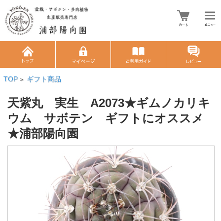
TOP
ギフト商品
>
天紫丸 実生 A2073★ギムノカリキ
ウム サボテン ギフトにオススメ
★浦部陽向園