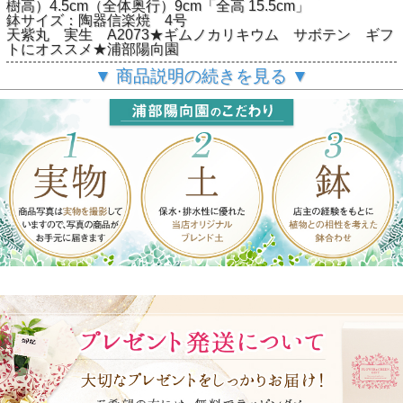
樹高）4.5cm（全体奥行）9cm「全高 15.5cm」
鉢サイズ：陶器信楽焼 4号
天紫丸 実生 A2073★ギムノカリキウム サボテン ギフ
トにオススメ★浦部陽向園
▼ 商品説明の続きを見る ▼