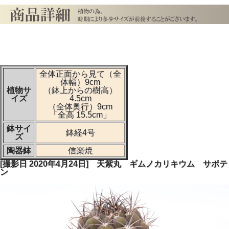
全体正面から見て（全
体幅）9cm
植物サ
（鉢上からの樹高）
イズ
4.5cm
（全体奥行）9cm
「全高 15.5cm」
鉢サイ
鉢経4号
ズ
陶器鉢
信楽焼
[撮影日 2020年4月24日] 天紫丸 ギムノカリキウム サボテ
ン