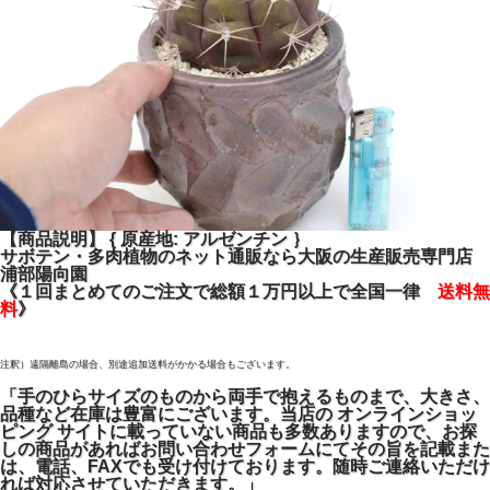
【商品説明】 { 原産地: アルゼンチン ｝
サボテン・多肉植物のネット通販なら大阪の生産販売専門店
浦部陽向園
《１回まとめてのご注文で総額１万円以上で全国一律
送料無
料
》
注釈）遠隔離島の場合、別途追加送料がかかる場合もございます。
「手のひらサイズのものから両手で抱えるものまで、大きさ、
品種など在庫は豊富にございます。当店の オンラインショッ
ピング サイトに載っていない商品も多数ありますので、お探
しの商品があればお問い合わせフォームにてその旨を記載また
は、電話、FAXでも受け付けております。随時ご連絡いただけ
れば対応させていただきます。」