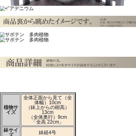
全体正面から見て（全
体幅）10cm
植物サ
（鉢上からの樹高）
イズ
13cm
（全体奥行）9cm
「全高 22cm」
鉢サイ
鉢経4号
ズ