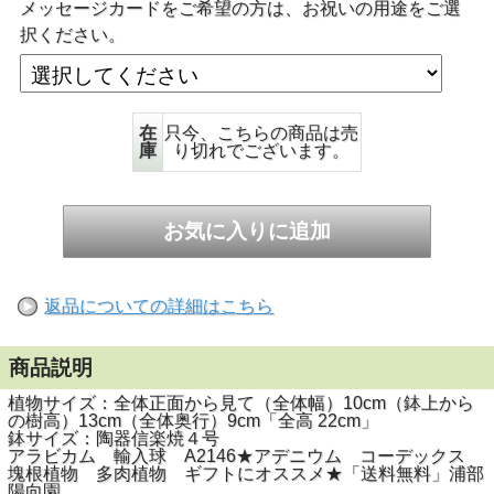
メッセージカードをご希望の方は、お祝いの用途をご選
択ください。
在
只今、こちらの商品は売
庫
り切れでございます。
返品についての詳細はこちら
商品説明
植物サイズ：全体正面から見て（全体幅）10cm（鉢上から
の樹高）13cm（全体奥行）9cm「全高 22cm」
鉢サイズ：陶器信楽焼４号
アラビカム 輸入球 A2146★アデニウム コーデックス
塊根植物 多肉植物 ギフトにオススメ★「送料無料」浦部
陽向園