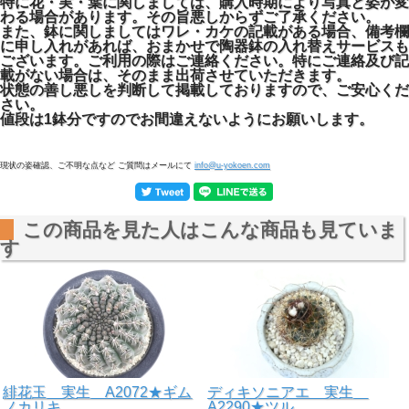
特に花・実・葉に関しましては、購入時期により写真と姿が変
わる場合があります。その旨悪しからずご了承ください。
また、鉢に関しましてはワレ・カケの記載がある場合、備考欄
に申し入れがあれば、おまかせで陶器鉢の入れ替えサービスも
ございます。ご利用の際はご連絡ください。特にご連絡及び記
載がない場合は、そのまま出荷させていただきます。
状態の善し悪しを判断して掲載しておりますので、ご安心くだ
さい。
値段は1鉢分ですのでお間違えないようにお願いします。
現状の姿確認、ご不明な点など ご質問はメールにて
info@u-yokoen.com
この商品を見た人はこんな商品も見ていま
す
緋花玉 実生 A2072★ギム
ディキソニアエ 実生
ノカリキ…
A2290★ツル…