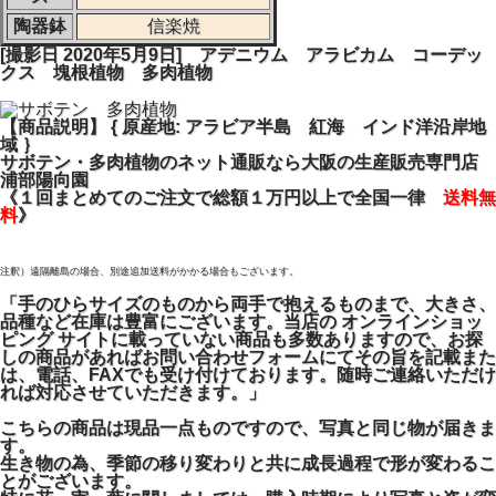
陶器鉢
信楽焼
[撮影日 2020年5月9日] アデニウム アラビカム コーデッ
クス 塊根植物 多肉植物
【商品説明】 { 原産地: アラビア半島 紅海 インド洋沿岸地
域 ｝
サボテン・多肉植物のネット通販なら大阪の生産販売専門店
浦部陽向園
《１回まとめてのご注文で総額１万円以上で全国一律
送料無
料
》
注釈）遠隔離島の場合、別途追加送料がかかる場合もございます。
「手のひらサイズのものから両手で抱えるものまで、大きさ、
品種など在庫は豊富にございます。当店の オンラインショッ
ピング サイトに載っていない商品も多数ありますので、お探
しの商品があればお問い合わせフォームにてその旨を記載また
は、電話、FAXでも受け付けております。随時ご連絡いただけ
れば対応させていただきます。」
こちらの商品は現品一点ものですので、写真と同じ物が届きま
す。
生き物の為、季節の移り変わりと共に成長過程で形が変わるこ
とがございます。