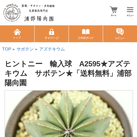
TOP
サボテン
アズテキウム
>
>
ヒントニー 輸入球 A2595★アズテ
キウム サボテン★「送料無料」浦部
陽向園