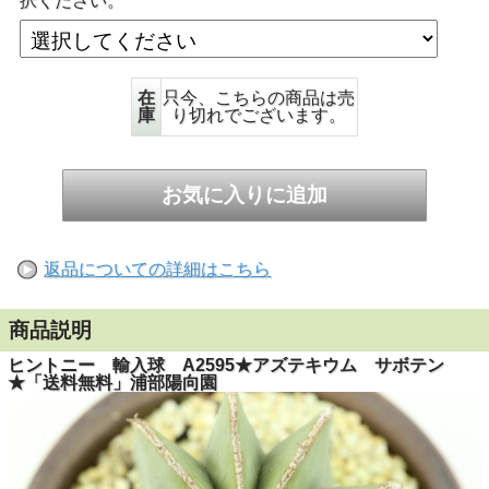
択ください。
在
只今、こちらの商品は売
庫
り切れでございます。
返品についての詳細はこちら
商品説明
ヒントニー 輸入球 A2595★アズテキウム サボテン
★「送料無料」浦部陽向園