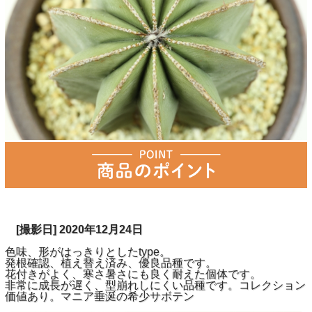
[撮影日] 2020年12月24日
色味、形がはっきりとしたtype。
発根確認、植え替え済み、優良品種です。
花付きがよく、寒さ暑さにも良く耐えた個体です。
非常に成長が遅く、型崩れしにくい品種です。コレクション
価値あり。マニア垂涎の希少サボテン