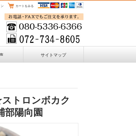
イン
カートをみる
声
サイトマップ
8★ストロンボカク
浦部陽向園