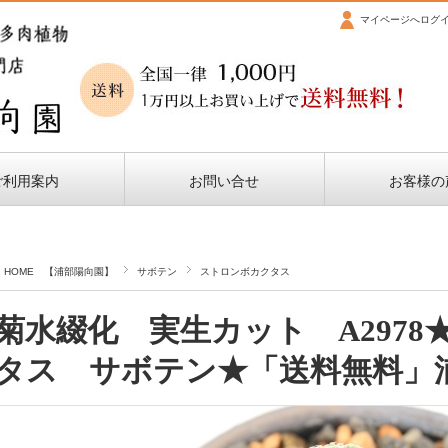
マイページへログ
ご利用案内
お問い合せ
お客様の
HOME 【浦部陽向園】
サボテン
ストロンボカクタス
菊水綴化 実生カット A297
タス サボテン★「送料無料」