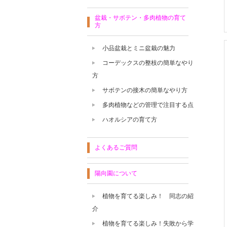
盆栽・サボテン・多肉植物の育て
方
小品盆栽とミニ盆栽の魅力
コーデックスの整枝の簡単なやり
方
サボテンの接木の簡単なやり方
多肉植物などの管理で注目する点
ハオルシアの育て方
よくあるご質問
陽向園について
植物を育てる楽しみ！ 同志の紹
介
植物を育てる楽しみ！失敗から学