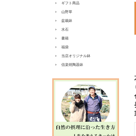
ギフト商品
山野草
盆栽鉢
水石
書籍
福袋
当店オリジナル鉢
信楽焼陶器鉢