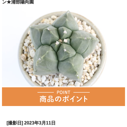
ン★浦部陽向園
[撮影日] 2023年3月11日