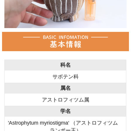
科名
サボテン科
属名
アストロフィツム属
学名
'Astrophytum myriostigma' （アストロフィツム
ランポー玉）