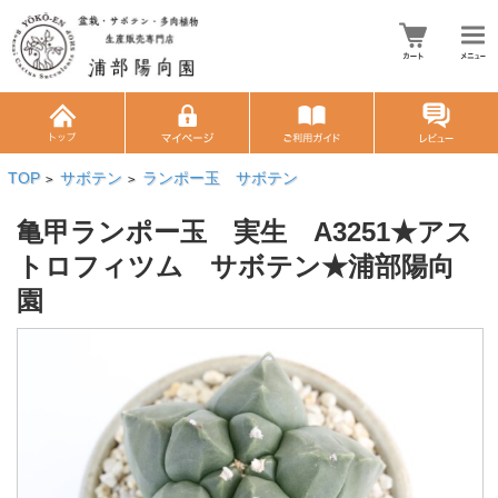
TOP
サボテン
ランポー玉 サボテン
>
>
亀甲ランポー玉 実生 A3251★アス
トロフィツム サボテン★浦部陽向
園