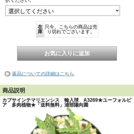
択ください。
在
只今、こちらの商品は売
庫
り切れでございます。
返品についての詳細はこちら
商品説明
カプサインテマリエンシス 輸入球 A3269★ユーフォルビ
ア 多肉植物★「送料無料」浦部陽向園