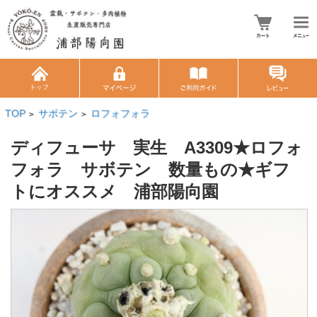
TOP
サボテン
ロフォフォラ
>
>
ディフューサ 実生 A3309★ロフォ
フォラ サボテン 数量もの★ギフ
トにオススメ 浦部陽向園