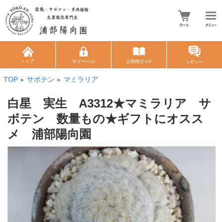
TOP
サボテン
マミラリア
>
>
白星 実生 A3312★マミラリア サ
ボテン 数量もの★ギフトにオスス
メ 浦部陽向園