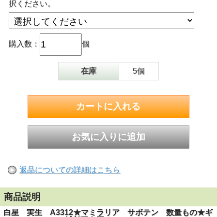
択ください。
購入数：
個
在庫
5個
返品についての詳細はこちら
商品説明
白星 実生 A3312★マミラリア サボテン 数量もの★ギ