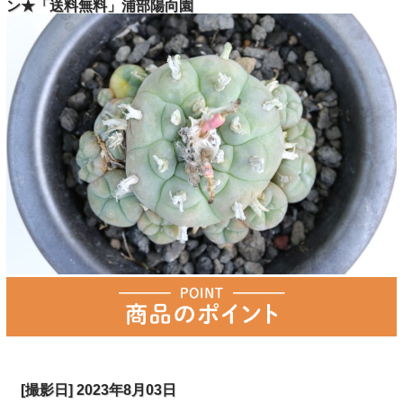
ン★「送料無料」浦部陽向園
[撮影日] 2023年8月03日