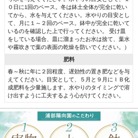
０日に1回のペース。冬は鉢土全体が完全に乾い
てから、水を与えてください。水やりの目安とし
て、月に１～２回のペース。鉢中が完全に乾いて
いるのを確認した上で行ってください。 受け皿
をしている場合、皿に溜まったお水は捨て、葉水
や霧吹きで葉の表面の乾燥を防いでください。）
肥料
春～秋に年に２回程度、遅効性の置き肥などを与
えてください。目安として、５月と９月にＩＢ化
成肥料を少量施します。水やりのタイミングで溶
け出すように工夫するよう心がけてください。