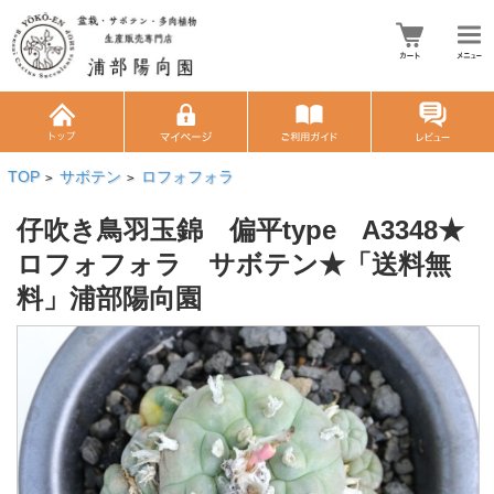
TOP
サボテン
ロフォフォラ
>
>
仔吹き鳥羽玉錦 偏平type A3348★
ロフォフォラ サボテン★「送料無
料」浦部陽向園