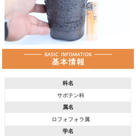
科名
サボテン科
属名
ロフォフォラ属
学名