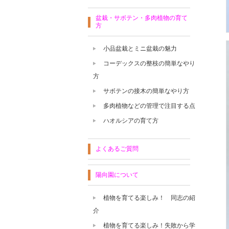
盆栽・サボテン・多肉植物の育て
方
小品盆栽とミニ盆栽の魅力
コーデックスの整枝の簡単なやり
方
サボテンの接木の簡単なやり方
多肉植物などの管理で注目する点
ハオルシアの育て方
よくあるご質問
陽向園について
植物を育てる楽しみ！ 同志の紹
介
植物を育てる楽しみ！失敗から学