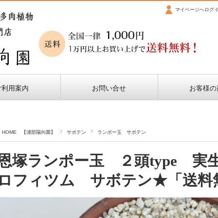
マイページへログ
ご利用案内
お問い合せ
お客様の
HOME 【浦部陽向園】
サボテン
ランポー玉 サボテン
恩塚ランポー玉 ２頭type 実生
ロフィツム サボテン★「送料