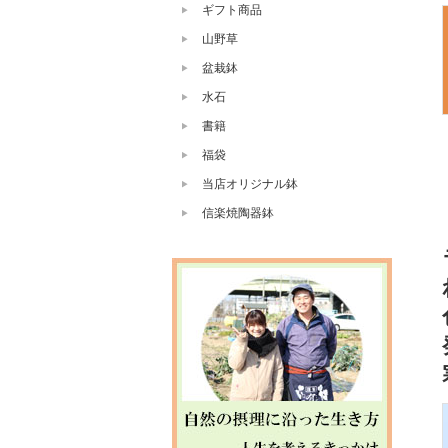
ギフト商品
山野草
盆栽鉢
水石
書籍
福袋
当店オリジナル鉢
信楽焼陶器鉢