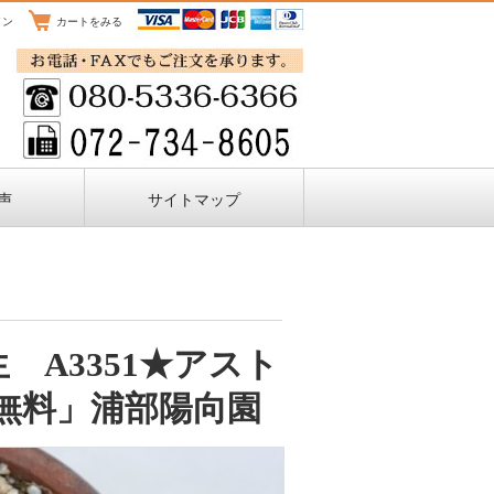
イン
カートをみる
声
サイトマップ
 A3351★アスト
無料」浦部陽向園