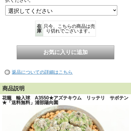
択ください。
在
只今、こちらの商品は売
庫
り切れでございます。
返品についての詳細はこちら
商品説明
花籠 輸入球 A3550★アズテキウム リッテリ サボテン
★「送料無料」浦部陽向園