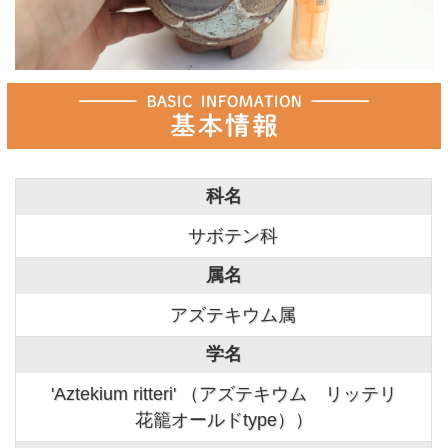
科名
サボテン科
属名
アズテキウム属
学名
'Aztekium ritteri' （アズテキウム リッテリ
花籠オールドtype））