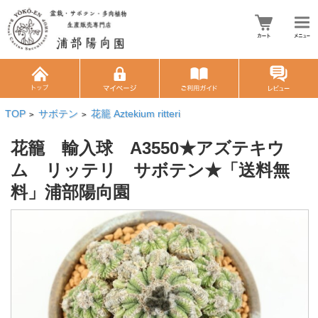
TOP
サボテン
花籠 Aztekium ritteri
>
>
花籠 輸入球 A3550★アズテキウ
ム リッテリ サボテン★「送料無
料」浦部陽向園