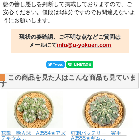
態の善し悪しを判断して掲載しておりますので、ご
安心ください。値段は1鉢分ですのでお間違えないよ
うにお願いします。
現状の姿確認、ご不明な点などご質問は
メールにて
info@u-yokoen.com
この商品を見た人はこんな商品も見ていま
す
花籠 輸入球 A3554★アズ
狂刺バッテリー 実生
テキウム…
A3555★ギム…